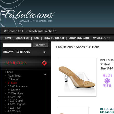
:
:
Fabulicious
Shoes
3" Belle
BELLE-30
3" Heel
Size: 5-14
Shoes
·
Flats Treat
·
3" Amour
·
3" Belle
·
3 1/4" Romance
·
4" Caress
·
4" Classique
·
4 1/2" Chic
·
4 1/2" Cupid
·
4 1/2" Elegant
·
4 1/2" Flair
BELLE-30
·
4 1/2" Gala
Clr-Tan/Clr