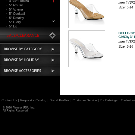
·
4 3/4" Lumina
Item # (SK
·
5" Amuse
Size: 5-14
·
5" Athena
·
5" Cocktail
·
5" Destiny
·
5" Glory
·
5" Lip
·
5" Majesty
BELLE-30
·
5" Martini
Clr/Clr, 3"
·
5" Poise
Item # (SK
·
5 3/4" Teeze
Size: 5-14
·
6" Sultry
Boots
Contact Us
|
Request a Catalog
|
Brand Profiles
|
Customer Service
|
E - Catalogs
|
Tradesho
© 2026 Pleaser USA, Inc.
All Rights Reserved.